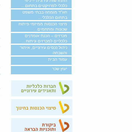
התחדשות עירונית – ליווי
ב
כלכלי לפרויקטים בתחום…
חוו"ד מומחה בבתי משפט
ח
בתחום הכלכלי…
מיצוי הכנסות ממיזמי פיתוח
ה
שכונות ומתחמים…
מכרזים – הכנת אומדנים
ב
כלכליים למכרזים וניתוח…
ב
ניהול נכסים עירוניים, איתור
והשבחה
ה
עמוד הבית
ב
יעוץ שכר
ל
ש