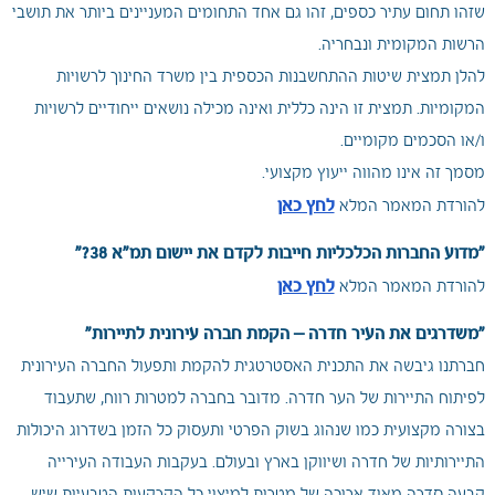
שזהו תחום עתיר כספים, זהו גם אחד התחומים המעניינים ביותר את תושבי
הרשות המקומית ונבחריה.
להלן תמצית שיטות ההתחשבנות הכספית בין משרד החינוך לרשויות
המקומיות. תמצית זו הינה כללית ואינה מכילה נושאים ייחודיים לרשויות
ו/או הסכמים מקומיים.
מסמך זה אינו מהווה ייעוץ מקצועי.
לחץ כאן
להורדת המאמר המלא
“מדוע החברות הכלכליות חייבות לקדם את יישום תמ“א 38?“
לחץ כאן
להורדת המאמר המלא
"משדרגים את העיר חדרה – הקמת חברה עירונית לתיירות"
חברתנו גיבשה את התכנית האסטרטגית להקמת ותפעול החברה העירונית
לפיתוח התיירות של הער חדרה. מדובר בחברה למטרות רווח, שתעבוד
בצורה מקצועית כמו שנהוג בשוק הפרטי ותעסוק כל הזמן בשדרוג היכולות
התיירותיות של חדרה ושיווקן בארץ ובעולם. בעקבות העבודה העירייה