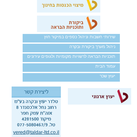
שירותי חשבות וניהול כספים במיקור חוץ
ניהול מערך ביקורת ובקרה
תוכניות הבראה לרשויות מקומיות ולגופים עירונים
עמוד הבית
יעוץ שכר
ליצירת קשר
טלדר יעוץ ובקרה בע“מ
רחוב נחל אלכסנדר 8
אזה"ת עמק חפר
מיקוד 4281500
טל. 077-5080467/9
vered@taldar-ltd.co.il